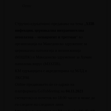
Опис
Стручно-едукативно предавање на тема „
ХПВ
инфекции, цервикална интраепителна
неоплазма – менаџмент и третман
“ во
организација на Македонско здружение за
цервикална патологија и колпоскопија
(МЗЦПК) и Македонско здружение за Хуман
папилома вирус (МЗХПВ).
КМ едукацијата е акредитирана од МЛД и
ЛКСРМ.
Online предавањето ќе се одржи на
платформата GoToMeeting на
04.11.2021
(четврток) со почеток во 18:00 часот и може да
го следите на следниот линк