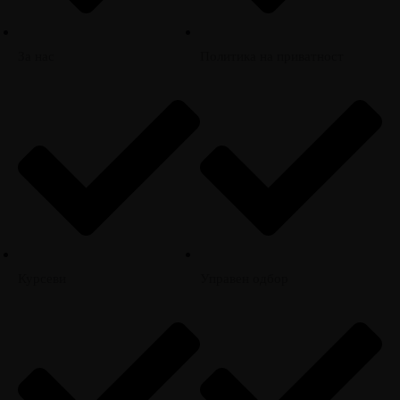
За нас
Политика на приватност
Курсеви
Управен одбор