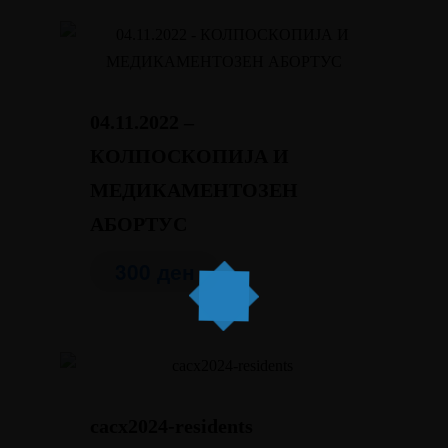
04.11.2022 –
КОЛПОСКОПИЈА И
МЕДИКАМЕНТОЗЕН
АБОРТУС
300
ден
cacx2024-residents