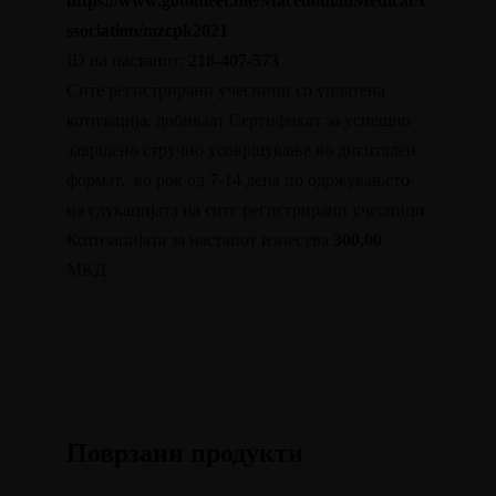
https://www.gotomeet.me/MacedonianMedicalA
ssociation/mzcpk2021
ID на настанот:
218-407-573
Сите регистрирани учесници со уплатена
котизација, добиваат Сертификат за успешно
завршено стручно усовршување во дигитален
формат, во рок од 7-14 дена по одржувањето
на едукацијата на сите регистрирани учесници.
Котизацијата за настанот изнесува
300,00
МКД.
Поврзани продукти