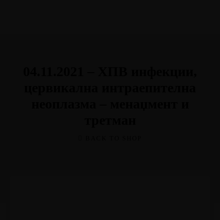
Мој профил
04.11.2021 – ХПВ инфекции,
цервикална интраепителна
неоплазма – менаџмент и
третман
BACK TO SHOP