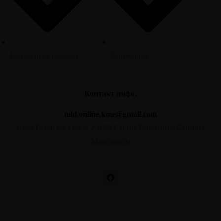
Календар на настани
Здруженија
Контакт инфо.
mld.online.kme@gmail.com
Даме Груев бр.3 блок 2 1000 Скопје Република Северна
Македонија