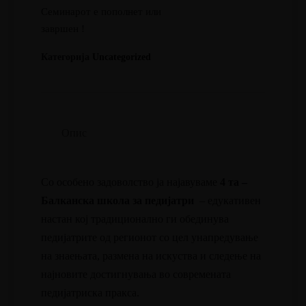
Семинарот е пополнет или
завршен !
Категорија
Uncategorized
Опис
Со особено задоволство ја најавуваме
4 та –
Балканска школа за педијатри
– едукативен
настан кој традиционално ги обединува
педијатрите од регионот со цел унапредување
на знаењата, размена на искуства и следење на
најновите достигнувања во современата
педијатриска пракса.