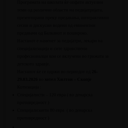
Програмата на школата ќе опфати актуелни
теми од различни области на педијатријата,
презентирани преку предавања, интерактивни
сесии и дискусии водени од еминентни
предавачи од Балканот и пошироко.
Настанот е наменет за педијатри, лекари на
специјализација и сите здравствени
професионалци кои се вклучени во грижата за
детското здравје.
Настанот ќе се одржи во периодот од
26-
29.03.2026
во
хотел Хилтон – Скопје
Котизација :
Специјалисти – 120 евра ( во денарска
противредност )
Специјализанти 80 евра ( во денарска
противредност )