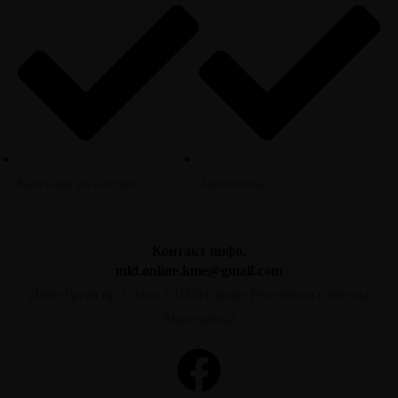
Календар на настани
Здруженија
Контакт инфо.
mld.online.kme@gmail.com
Даме Груев бр.3 блок 2 1000 Скопје Република Северна
Македонија