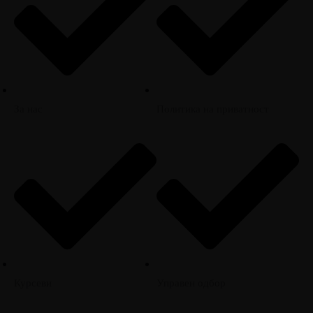
За нас
Политика на приватност
Курсеви
Управен одбор