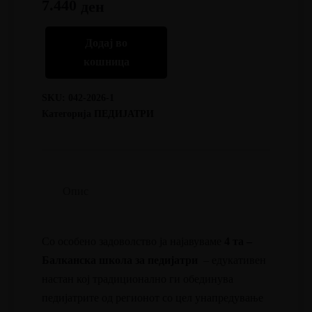
7.440
ден
Додај во
кошница
SKU:
042-2026-1
Категорија
ПЕДИЈАТРИ
Опис
Со особено задоволство ја најавуваме
4 та –
Балканска школа за педијатри
– едукативен
настан кој традиционално ги обединува
педијатрите од регионот со цел унапредување