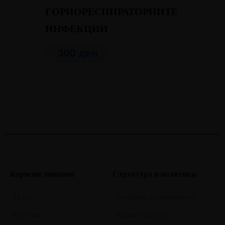
ГОРНОРЕСПИРАТОРНИТЕ
ИНФЕКЦИИ
300
ден
Корисни линкови
Структура и политики
За нас
Политика на приватност
Курсеви
Управен одбор