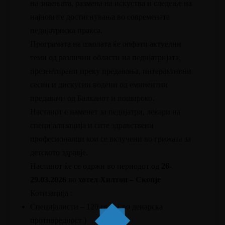
на знаењата, размена на искуства и следење на
најновите достигнувања во современата
педијатриска пракса.
Програмата на школата ќе опфати актуелни
теми од различни области на педијатријата,
презентирани преку предавања, интерактивни
сесии и дискусии водени од еминентни
предавачи од Балканот и пошироко.
Настанот е наменет за педијатри, лекари на
специјализација и сите здравствени
професионалци кои се вклучени во грижата за
детското здравје.
Настанот ќе се одржи во периодот од
26-
29.03.2026
во
хотел Хилтон – Скопје
Котизација :
Специјалисти – 120 евра ( во денарска
противредност )